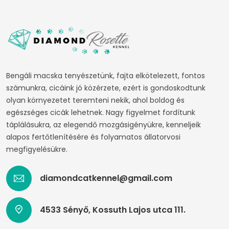
Bengáli macska tenyészetünk, fajta elkötelezett, fontos
számunkra, cicáink jó közérzete, ezért is gondoskodtunk
olyan környezetet teremteni nekik, ahol boldog és
egészséges cicák lehetnek. Nagy figyelmet fordítunk
táplálásukra, az elegendő mozgásigényükre, kenneljeik
alapos fertőtlenítésére és folyamatos állatorvosi
megfigyelésükre.
diamondcatkennel@gmail.com
4533 Sényő, Kossuth Lajos utca 111.