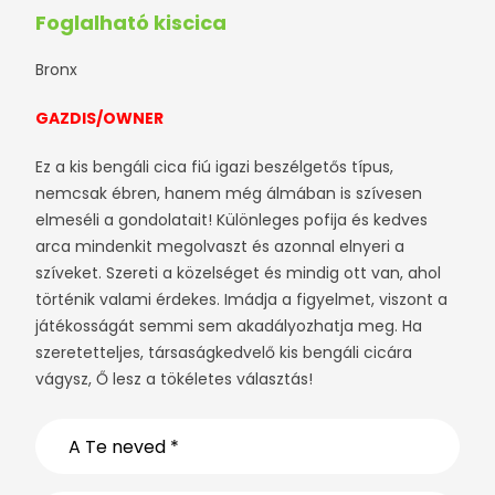
Foglalható kiscica
Bronx
GAZDIS/OWNER
Ez a kis bengáli cica fiú igazi beszélgetős típus,
nemcsak ébren, hanem még álmában is szívesen
elmeséli a gondolatait! Különleges pofija és kedves
arca mindenkit megolvaszt és azonnal elnyeri a
szíveket. Szereti a közelséget és mindig ott van, ahol
történik valami érdekes. Imádja a figyelmet, viszont a
játékosságát semmi sem akadályozhatja meg. Ha
szeretetteljes, társaságkedvelő kis bengáli cicára
vágysz, Ő lesz a tökéletes választás!