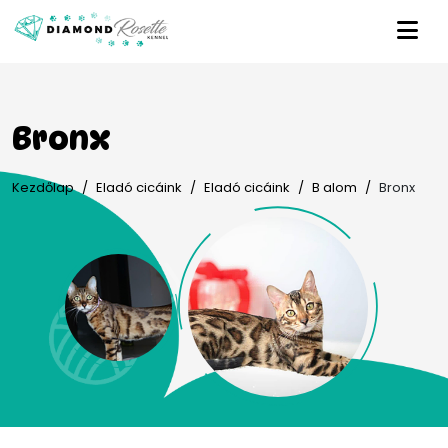
Bronx
Kezdőlap
Eladó cicáink
Eladó cicáink
B alom
Bronx